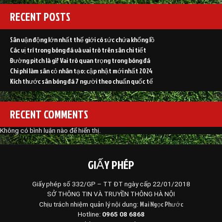
RECENT POSTS
Sân vận động lớn nhất thế giới có sức chứa khổng lồ
Các vị trí trong bóng đá và vai trò trên sân chi tiết
Đường pitch là gì? Vai trò quan trọng trong bóng đá
Chi phí làm sân cỏ nhân tạo: cập nhật mới nhất 2024
Kích thước sân bóng đá 7 người theo chuẩn quốc tế
RECENT COMMENTS
Không có bình luận nào để hiển thị.
GIẤY PHÉP
Giấy phép số 332/GP – TT ĐT ngày cấp 22/01/2018
SỞ THÔNG TIN VÀ TRUYỀN THÔNG HÀ NỘI
Mai Ngọc Phước
Chịu trách nhiệm quản lý nội dung:
Hotline:
0965 08 6868