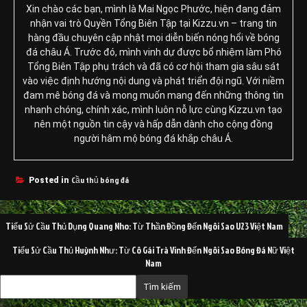
Xin chào các bạn, mình là Mai Ngọc Phước, hiện đang đảm
nhận vai trò Quyền Tổng Biên Tập tại Kizzu.vn – trang tin
hàng đầu chuyên cập nhật mọi diễn biến nóng hổi về bóng
đá châu Á. Trước đó, mình vinh dự được bổ nhiệm làm Phó
Tổng Biên Tập phụ trách và đã có cơ hội tham gia sâu sát
vào việc định hướng nội dung và phát triển đội ngũ. Với niềm
đam mê bóng đá và mong muốn mang đến những thông tin
nhanh chóng, chính xác, mình luôn nỗ lực cùng Kizzu.vn tạo
nên một nguồn tin cậy và hấp dẫn dành cho cộng đồng
người hâm mộ bóng đá khắp châu Á.
Cầu thủ bóng đá
Posted in
Điều
Tiểu Sử Cầu Thủ Dụng Quang Nho: Từ Thần Đồng Đến Ngôi Sao U23 Việt Nam
hướng
Tiểu Sử Cầu Thủ Huỳnh Như: Từ Cô Gái Trà Vinh Đến Ngôi Sao Bóng Đá Nữ Việt
bài
Nam
viết
Tìm kiếm