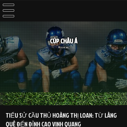
Skip
to
content
CÚP CHÂU Á
Kizzu.vn
TIỂU SỬ CẦU THỦ HOÀNG THỊ LOAN: TỪ LÀNG
QUÊ ĐẾN ĐỈNH CAO VINH QUANG