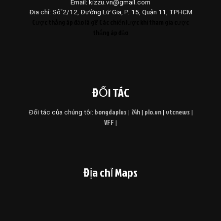
Email: kizzu.vn@gmail.com
Địa chỉ:
Số´2/12, Đường Lữ Gia, P. 15, Quận 11, TPHCM
Cược thắng áp đảo là gì? Các chiến lược khi tham gia cược
thắng áp đảo
ĐỐI TÁC
bongdaplus
24h
plo.vn
vtcnews
Đối tác của chúng tôi:
|
|
|
|
VFF
|
Địa chỉ Maps