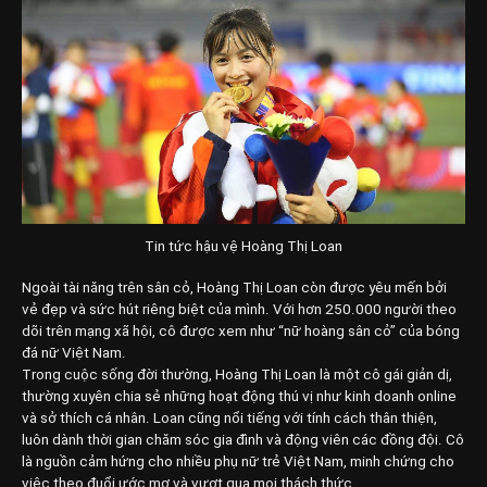
Tin tức hậu vệ Hoàng Thị Loan
Ngoài tài năng trên sân cỏ, Hoàng Thị Loan còn được yêu mến bởi
vẻ đẹp và sức hút riêng biệt của mình. Với hơn 250.000 người theo
dõi trên mạng xã hội, cô được xem như “nữ hoàng sân cỏ” của bóng
đá nữ Việt Nam.
Trong cuộc sống đời thường, Hoàng Thị Loan là một cô gái giản dị,
thường xuyên chia sẻ những hoạt động thú vị như kinh doanh online
và sở thích cá nhân. Loan cũng nổi tiếng với tính cách thân thiện,
luôn dành thời gian chăm sóc gia đình và động viên các đồng đội. Cô
là nguồn cảm hứng cho nhiều phụ nữ trẻ Việt Nam, minh chứng cho
việc theo đuổi ước mơ và vượt qua mọi thách thức.