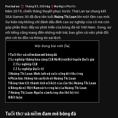
Posted on
Tháng 11 3, 2024
by
Mai Ngọc Phước
Năm 2019, chiến thắng thuyết phục trước Thái Lan tại chung kết
Hoàng Thị Loan
SEA Games 30 đã đưa tên tuổi
lên một tầm cao mới.
Sự kiện này không chỉ đánh dấu đỉnh cao sự nghiệp của cô mà còn
góp phần thúc đẩy sự phát triển của bóng đá nữ Việt Nam. Song, sự
nổi tiếng cũng mang đến những mặt trái, bao gồm cả việc phải đối
phó với tin đồn và thông tin sai lệch.
Ẩn
Nội dung bài viết
[
]
1
Tuổi thơ và niềm đam mê bóng đá
2
Sự nghiệp thăng hoa cùng CLB Hà Nội và Đội tuyển Quốc gia
2.1
Sự nghiệp CLB
2.2
Sự nghiệp Quốc tế
3
Hoàng Thị Loan: Hình ảnh và cuộc sống đời thường
4
Phản bác thông tin sai lệch về Hoàng Thị Loan
5
Bảng tóm tắt thành tích nổi bật của cầu thủ Hoàng Thị Loan
6
Bóng đá nữ Việt Nam và tương lai của Hoàng Thị Loan
7
Hoàng Thị Loan: Nguồn cảm hứng cho thế hệ trẻ
8
Kết luận
Tuổi thơ và niềm đam mê bóng đá