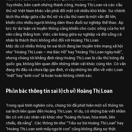
Tuy nhiên, bên cạnh những thành công, Hoàng Thị Loan và các cầu
thủ nữ Việt Nam khác vẫn phải đối mặt với nhiều khó khăn. Sự chênh
lệch thu nhập giữa cầu thủ nữ và cầu thủ nam là một vấn đề lớn,
khiến cho nhiều người không dám theo đuổi sự nghiệp thể thao. Áp
lực từ dư luận và truyền thông cũng khiến cho cuộc sống của họ trở
nên căng thẳng hơn. Việc cân bằng giữa sự nghiệp và đời sống cá
nhân là thách thức không nhỏ đối với Hoàng Thị Loan.
Mặc dù có nhiều thông tin sai lệch đang lan truyền trên mạng xã hội
như “Hoàng Thị Loan – mẹ Bác Hồ” hay “Hoàng Thị Loan ngày mất”,
nhưng chúng tôi khẳng định rằng Hoàng Thị Loan là cầu thủ bóng đá
quốc gia, không liên quan đến những nhân vật khác cùng tên. Cô vẫn
đang thi đấu và chưa lập gia đình, vì vậy những tin đồn về việc Loan
“mất” hay “sinh con” là hoàn toàn không chính xác.
Phản bác thông tin sai lệch về Hoàng Thị Loan
Trong quá trình nghiên cứu, chúng tôi đã phát hiện một số thông tin
sai lệch liên quan đến Hoàng Thị Loan. Ví dụ, có những bài viết nhầm
lẫn cô với các nhân vật khác như “hoàng thị loan, hòa minh, liên
chiểu, đà nẵng”. Các thông tin như “Tiêu sự bà Hoàng Thị Loan” hay
“Hoàng Thị Loan sinh mấy người con” cũng không đúng sự thật.