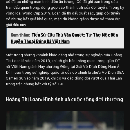
cô đã có những màn trình diễn ấn tượng. Cô đã ghi bàn trong các
trận đấu quan trọng, đóng góp vào thành tích của đội tuyển. Trong kỳ
vòng loại World Cup 2019, Loan đã thi đấu xuất sắc, giúp đội tuyển
có những kết quả khả quan, mặc dù không giành được vé tham dự
giải đấu này.
Xem thêm:
Tiểu Sử Cầu Thủ Văn Quyết: Từ Thợ Mộc Đến
Huyền Thoại Bóng Đá Việt Nam
Một trong những khoảnh khắc đáng nhớ trong sự nghiệp của Hoàng
Thị Loan là vào năm 2018, khi cô ghi bàn thắng quan trọng giúp ĐT
nữ Việt Nam giành Huy chương Đồng tại Giải Vô Địch Đông Nam Á.
Đỉnh cao trong sự nghiệp quốc tế của cô chính là chức Vô Địch SEA
Games 30 vào năm 2019, khi cô và các đồng đội vượt qua Thái Lan
trong trận chung kết với tỷ số 1-0.
Hoàng Thị Loan: Hình ảnh và cuộc sống đời thường