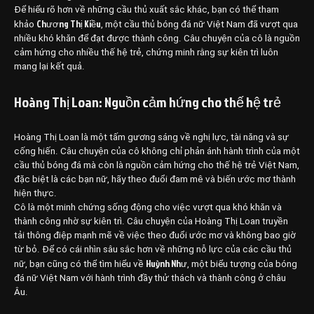
Để hiểu rõ hơn về những cầu thủ xuất sắc khác, bạn có thể tham
Chương Thị Kiều
khảo
, một cầu thủ bóng đá nữ Việt Nam đã vượt qua
nhiều khó khăn để đạt được thành công. Câu chuyện của cô là nguồn
cảm hứng cho nhiều thế hệ trẻ, chứng minh rằng sự kiên trì luôn
mang lại kết quả.
Hoàng Thị Loan: Nguồn cảm hứng cho thế hệ trẻ
Hoàng Thị Loan là một tấm gương sáng về nghị lực, tài năng và sự
cống hiến. Câu chuyện của cô không chỉ phản ánh hành trình của một
cầu thủ bóng đá mà còn là nguồn cảm hứng cho thế hệ trẻ Việt Nam,
đặc biệt là các bạn nữ, hãy theo đuổi đam mê và biến ước mơ thành
hiện thực.
Cô là một minh chứng sống động cho việc vượt qua khó khăn và
thành công nhờ sự kiên trì. Câu chuyện của Hoàng Thị Loan truyền
tải thông điệp mạnh mẽ về việc theo đuổi ước mơ và không bao giờ
từ bỏ. Để có cái nhìn sâu sắc hơn về những nỗ lực của các cầu thủ
Huỳnh Như
nữ, bạn cũng có thể tìm hiểu về
, một biểu tượng của bóng
đá nữ Việt Nam với hành trình đầy thử thách và thành công ở châu
Âu.